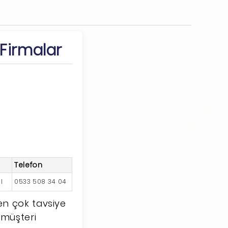
 Firmalar
Telefon
l
0533 508 34 04
en çok tavsiye
, müşteri