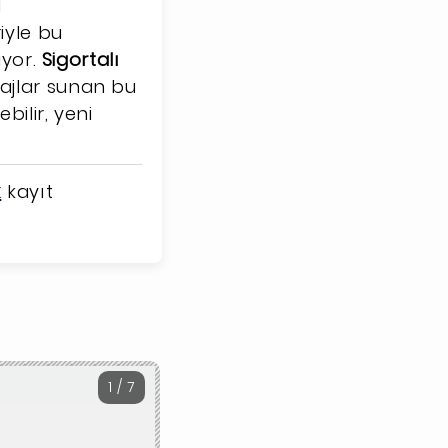
l
iyle bu
iyor.
Sigortalı
ajlar sunan bu
ilir, yeni
k
kayıt
1 / 7