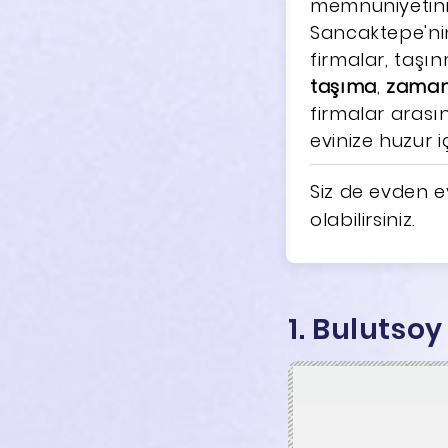
memnuniyetini 
Sancaktepe'ni
firmalar, taşı
taşıma
,
zaman
firmalar arası
evinize huzur i
Siz de evden ev
olabilirsiniz.
1. Bulutso