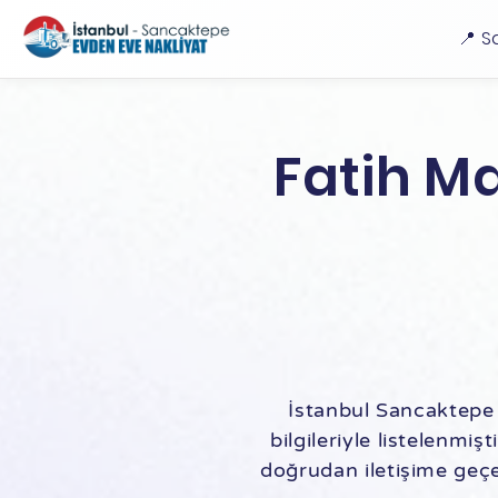
📍 S
Fatih Ma
İstanbul Sancaktepe 
bilgileriyle listelenmişt
doğrudan iletişime geçebi