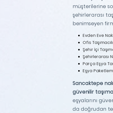
müşterilerine so
şehirlerarası t
benimseyen firm
Evden Eve Nak
Ofis Taşımacılı
Şehir İçi Taşıma
Şehirlerarası N
Parça Eşya T
Eşya Paketlem
Sancaktepe nak
güvenilir taşıma
eşyalarını güven
da doğrudan tel