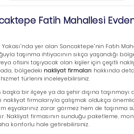
caktepe Fatih Mahallesi Evde
 Yakası’nda yer alan Sancaktepe’nin Fatih Mahal
uyla taşınma ihtiyacının sıkça yaşandığı bölgel
eya ofisini taşıyacak olan kişiler için çeşitli nakl
fada, bölgedeki
nakliyat firmaları
hakkında detayl
 hizmet türlerini inceleyebilirsiniz.
 başka bir ilçeye ya da şehir dışına taşınmayı 
li nakliyat firmalarıyla çalışmak oldukça önemlid
em eşyalarınız zarar görmez hem de taşınma sür
. Nakliyat firmasının sunduğu paketleme, monta
ha konforlu hale getirebilirsiniz.