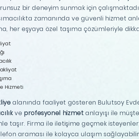
runsuz bir deneyim sunmak için çalışmaktadır.
aşımacılıkta zamanında ve güvenli hizmet anla
a, her eşyaya özel taşıma çözümleriyle dikka
liyat
ğı
cılık
akliyat
aşıma
e Hizmeti
liye
alanında faaliyet gösteren Bulutsoy Evde
cılık
ve
profesyonel hizmet
anlayışı ile müşter
le taşır. Firma ile iletişime geçmek isteyenl
efon araması ile kolayca ulaşım sağlayabilir