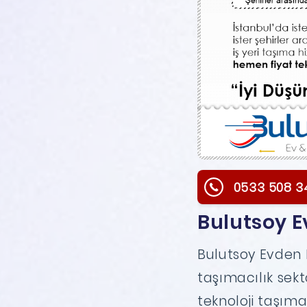
0533 508 3
Bulutsoy E
Bulutsoy Evden E
taşımacılık sek
teknoloji taşım