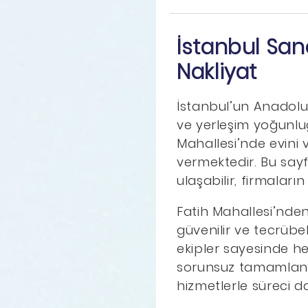
İstanbul San
Nakliyat
İstanbul’un Anadolu
ve yerleşim yoğunluğ
Mahallesi’nde evini v
vermektedir. Bu say
ulaşabilir, firmaların
Fatih Mahallesi’nden
güvenilir ve tecrübe
ekipler sayesinde h
sorunsuz tamamlanır
hizmetlerle süreci da