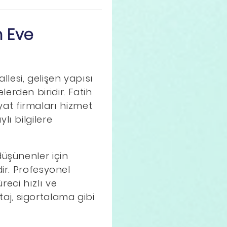
n Eve
lesi, gelişen yapısı
erden biridir. Fatih
iyat firmaları hizmet
ı bilgilere
düşünenler için
ir. Profesyonel
eci hızlı ve
j, sigortalama gibi