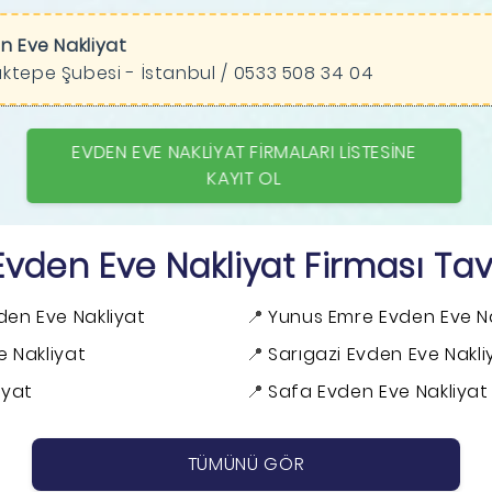
n Eve Nakliyat
ktepe Şubesi - İstanbul / 0533 508 34 04
EVDEN EVE NAKLIYAT FIRMALARI LISTESINE
KAYIT OL
den Eve Nakliyat Firması Tavs
en Eve Nakliyat
Yunus Emre Evden Eve Na
e Nakliyat
Sarıgazi Evden Eve Nakli
iyat
Safa Evden Eve Nakliyat
TÜMÜNÜ GÖR