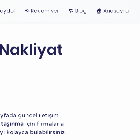
Kaydol
📢 Reklam ver
💬 Blog
🏠︎ Anasayfa
 Nakliyat
yfada güncel iletişim
ı taşınma
için firmalarla
yı kolayca bulabilirsiniz.