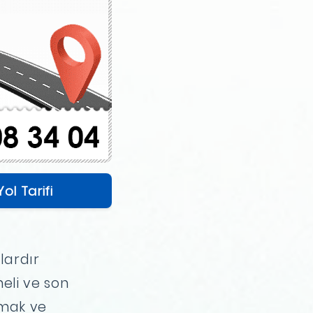
Yol Tarifi
lardır
eli ve son
rmak ve