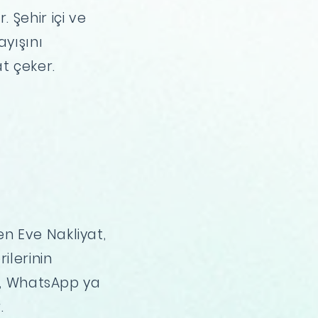
 Şehir içi ve
yışını
t çeker.
n Eve Nakliyat,
ilerinin
er, WhatsApp ya
.