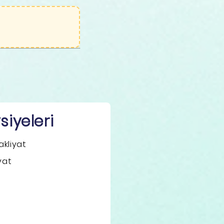
iyeleri
kliyat
yat