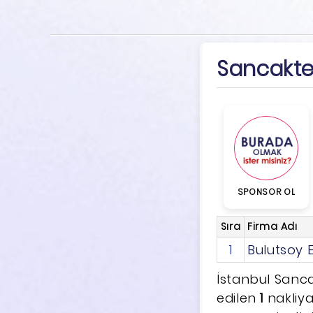
Sancaktep
SPONSOR OL
Sıra
Firma Adı
1
Bulutsoy 
İstanbul Sanca
edilen
1
nakliyat