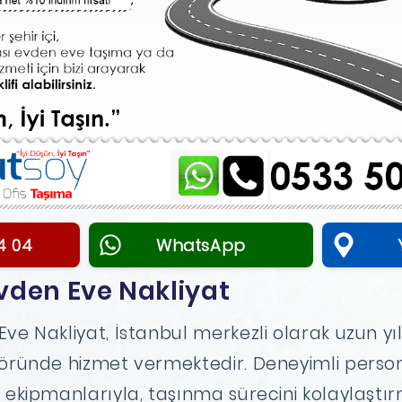
4 04
WhatsApp
vden Eve Nakliyat
ve Nakliyat, İstanbul merkezli olarak uzun yıl
töründe hizmet vermektedir. Deneyimli person
a ekipmanlarıyla, taşınma sürecini kolaylaştı