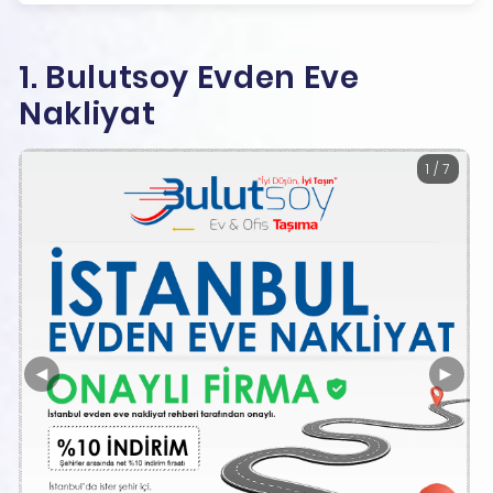
1. Bulutsoy Evden Eve
Nakliyat
1 / 7
◄
►