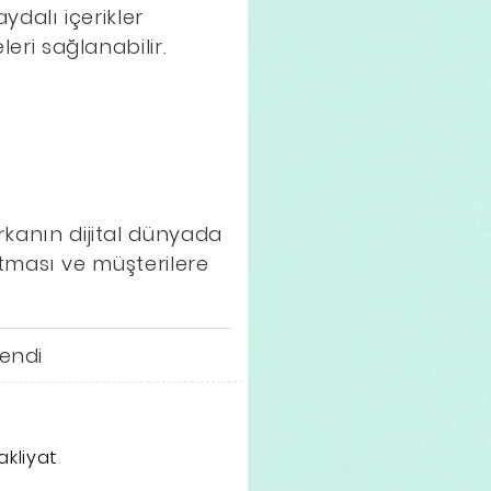
aydalı içerikler
leri sağlanabilir.
rkanın dijital dünyada
nıtması ve müşterilere
lendi
kliyat