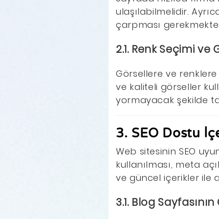
ulaşılabilmelidir. Ayrıc
çarpması gerekmekted
2.1. Renk Seçimi ve
Görsellere ve renklere
ve kaliteli görseller k
yormayacak şekilde ta
3. SEO Dostu İç
Web sitesinin SEO uyu
kullanılması, meta açı
ve güncel içerikler il
3.1. Blog Sayfasını