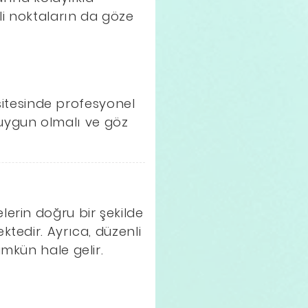
emli noktaların da göze
 sitesinde profesyonel
e uygun olmalı ve göz
erin doğru bir şekilde
tedir. Ayrıca, düzenli
mkün hale gelir.