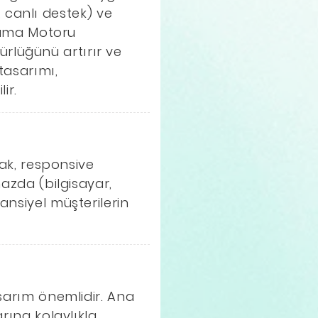
a, canlı destek) ve
Arama Motoru
rlüğünü artırır ve
 tasarımı,
ir.
arak, responsive
hazda (bilgisayar,
ansiyel müşterilerin
asarım önemlidir. Ana
rına kolaylıkla