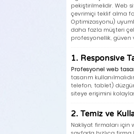
pekiştirilmelidir. Web s
çevrimiçi teklif alma 
Optimizasyonu) uyumlu
daha fazla müşteri çekm
profesyonellik, güven ve
1. Responsive T
Profesyonel web tasa
tasarım kullanılmalıdı
telefon, tablet) düzgü
siteye erişimini kolayla
2. Temiz ve Kull
Nakliyat firmaları içi
sayfada hızlıca firma h