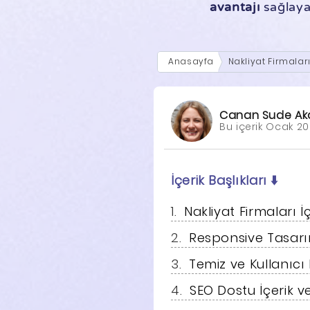
avantajı
sağlayac
Anasayfa
Nakliyat Firmalar
Canan Sude Ak
Bu içerik Ocak 20
İçerik Başlıkları
⬇️
Nakliyat Firmaları 
Responsive Tasar
Temiz ve Kullanıc
SEO Dostu İçerik 