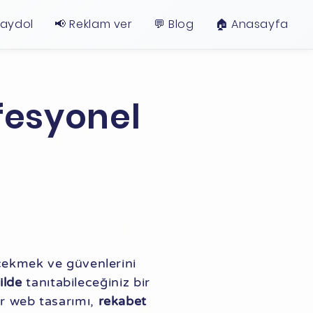
Kaydol
📢 Reklam ver
💬 Blog
🏠︎ Anasayfa
ofesyonel
 çekmek ve güvenlerini
kilde
tanıtabileceğiniz bir
ir web tasarımı,
rekabet