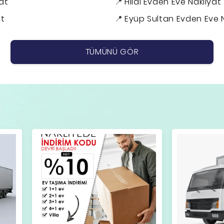
at
Hilal Evden Eve Nakliyat
at
Eyüp Sultan Evden Eve N
TÜMÜNÜ GÖR