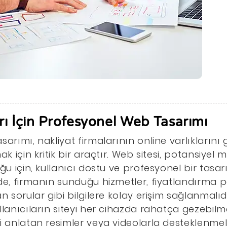
rı İçin Profesyonel Web Tasarımı
sarımı, nakliyat firmalarının online varlıkların
k için kritik bir araçtır. Web sitesi, potansiyel m
uğu için, kullanıcı dostu ve profesyonel bir tas
de, firmanın sunduğu hizmetler, fiyatlandırma pol
n sorular gibi bilgilere kolay erişim sağlanmalıd
llanıcıların siteyi her cihazda rahatça gezebilme
i anlatan resimler veya videolarla desteklenmeli