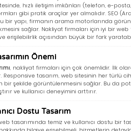
itesinde, hızlı iletişim imkânları (telefon, e-post
formları gibi pratik araçlar yer almalıdır. SEO (
 bir yapı, firmanın arama motorlarında görünü
esini sağlar. Nakliyat firmaları için iyi bir web
 erişilebilirlik açısından büyük bir fark yaratabil
asarımın Önemi
rımı
, nakliyat firmaları için çok önemlidir. İlk ol
r. Responsive tasarım, web sitesinin her türlü ci
n bir şekilde görüntülenmesini sağlar. Bu da pot
ştırır ve kullanıcı deneyimini arttırır.
anıcı Dostu Tasarım
n web tasarımında temiz ve kullanıcı dostu bir t
akkında bilgiye erişebilmeli, hizmetlerin detayla